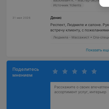
Васюкевич К. - Мастер-эксперт по
Источник Yclients
Денис
31 мая 2026
Респект, Людмиле и салоне. Рук
встречу клиенту, с пожеланиями
Людмила - Массажист • Спа-спец
Показать ещ
Поделитесь
мнением