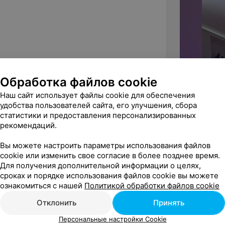
Обработка файлов cookie
Наш сайт использует файлы cookie для обеспечения
удобства пользователей сайта, его улучшения, сбора
статистики и предоставления персонализированных
рекомендаций.
 у Людмилы, массаж прошел хорошо, 
 с акцентом проработала ча...
Вы можете настроить параметры использования файлов
cookie или изменить свое согласие в более позднее время.
иалист
Источник Yclients
Для получения дополнительной информации о целях,
сроках и порядке использования файлов cookie вы можете
ознакомиться с нашей
Политикой обработки файлов cookie
елала процедуру жидкой плазмы для 
Отклонить
Принять
дуры прошли легко и быстро ...
Персональные настройки Cookie