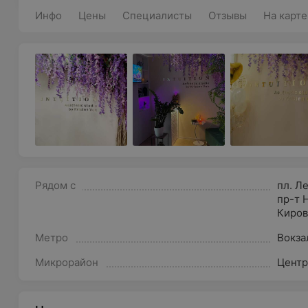
Инфо
Цены
Специалисты
Отзывы
На карте
Рядом с
пл. Л
пр-т 
Киров
Метро
Вокза
Микрорайон
Цент