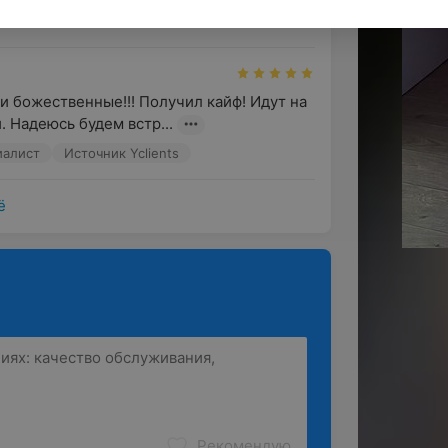
 эстетике тела
Массаж
и божественные!!! Получил кайф! Идут на 
. Надеюсь будем встр...
иалист
Источник Yclients
ё
Рекомендую